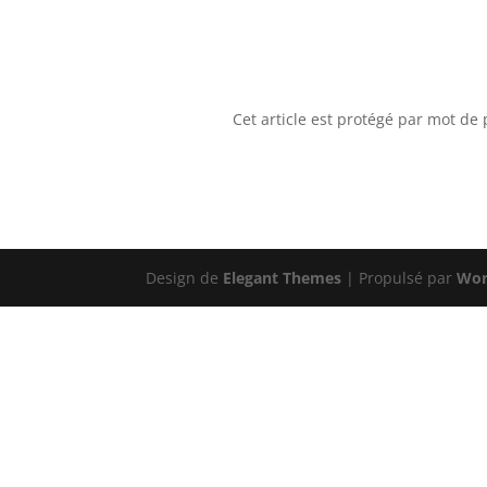
Cet article est protégé par mot de
Design de
Elegant Themes
| Propulsé par
Wor